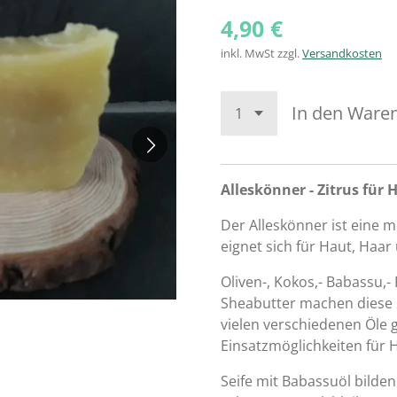
4,90 €
inkl. MwSt zzgl.
Versandkosten
In den Ware
Alleskönner - Zitrus für
Der Alleskönner ist eine mu
eignet sich für Haut, Haar
Oliven-, Kokos,- Babassu,-
Sheabutter machen diese 
vielen verschiedenen Öle g
Einsatzmöglichkeiten für 
Seife mit Babassuöl bilde