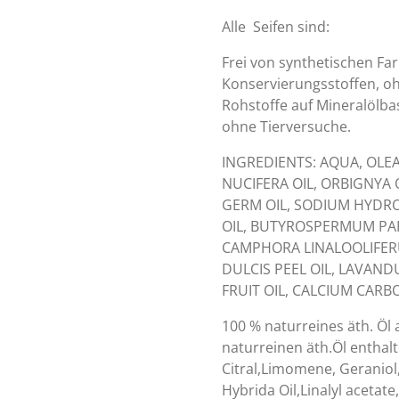
Alle Seifen sind:
Frei von synthetischen Far
Konservierungsstoffen, oh
Rohstoffe auf Mineralölba
ohne Tierversuche.
INGREDIENTS: AQUA, OLEA
NUCIFERA OIL, ORBIGNYA 
GERM OIL, SODIUM HYDRO
OIL, BUTYROSPERMUM PA
CAMPHORA LINALOOLIFER
DULCIS PEEL OIL, LAVAND
FRUIT OIL, CALCIUM CAR
100 % naturreines äth. Öl 
naturreinen äth.Öl enthal
Citral,Limomene, Geraniol,
Hybrida Oil,Linalyl acetate,