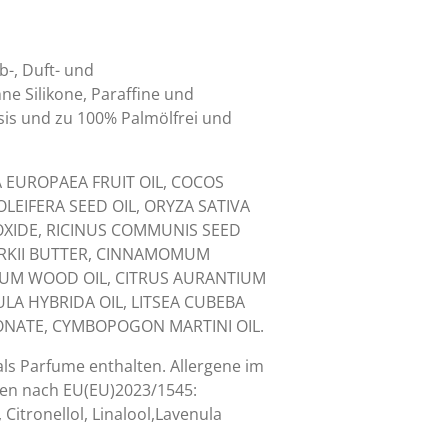
b-, Duft- und
ne Silikone, Paraffine und
sis und zu 100% Palmölfrei und
 EUROPAEA FRUIT OIL, COCOS
OLEIFERA SEED OIL, ORYZA SATIVA
XIDE, RICINUS COMMUNIS SEED
RKII BUTTER, CINNAMOMUM
UM WOOD OIL, CITRUS AURANTIUM
ULA HYBRIDA OIL, LITSEA CUBEBA
BONATE, CYMBOPOGON MARTINI OIL.
als Parfume enthalten. Allergene im
ten nach EU(EU)2023/1545:
 Citronellol, Linalool,Lavenula