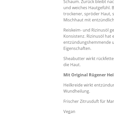
Schaum. Zurück bleibt n
und weiches Hautgefühl. Ba
trockener, spröder Haut, 
Mischhaut mit entzündlich
Reiskeim- und Rizinusöl g
Konsistenz. Rizinusöl hat 
entzündungshemmende un
Eigenschaften.
Sheabutter wirkt rückfett
die Haut.
Mit Original Rügener Hei
Heilkreide wirkt entzünd
Wundheilung.
Frischer Zitrusduft für M
Vegan