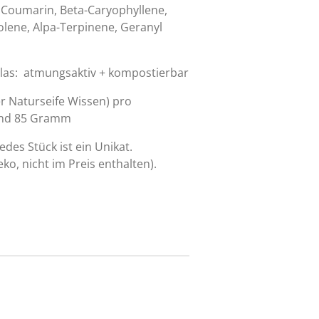
Coumarin, Beta-Caryophyllene,
olene, Alpa-Terpinene, Geranyl
te.
glas: atmungsaktiv + kompostierbar
er Naturseife Wissen) pro
 und 85 Gramm
jedes Stück ist ein Unikat.
Deko, nicht im Preis enthalten).