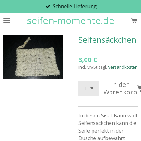
Schnelle Lieferung
Zum
Hauptinhalt
seifen-momente.de
springen
Seifensäckchen
3,00 €
inkl. MwSt zzgl.
Versandkosten
In den
Warenkorb
In diesen Sisal-Baumwoll
Seifensäckchen kann die
Seife perfekt in der
Dusche aufbewahrt