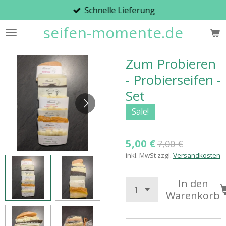
Schnelle Lieferung
Zum
Hauptinhalt
seifen-momente.de
springen
Zum Probieren
- Probierseifen -
Set
Sale!
5,00 €
7,00 €
inkl. MwSt zzgl.
Versandkosten
In den
Warenkorb