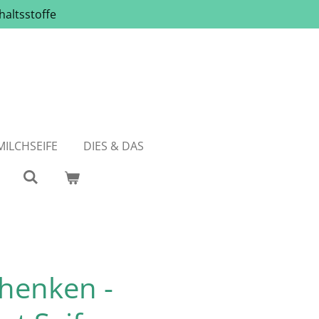
haltsstoffe
ILCHSEIFE
DIES & DAS
henken -