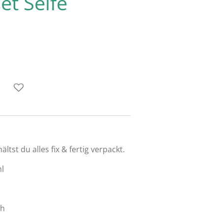
t Seife
tst du alles fix & fertig verpackt.
hl
ch